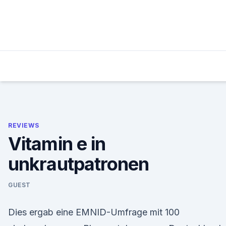
Skip
to
content
REVIEWS
Vitamin e in
unkrautpatronen
GUEST
Dies ergab eine EMNID-Umfrage mit 100