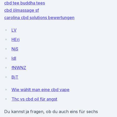
cbd tee buddha tees
cbd ölmassage sf
carolina cbd solutions bewertungen
LV
HErj
NjS
IdI
fNWNZ
BjT
Wie wählt man eine cbd vape
Thc vs cbd oil für angst
Du kannst ja fragen, ob du auch eins für sechs