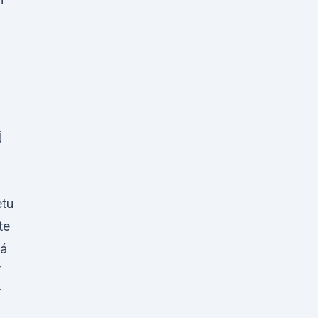
j
etu
te
ná
í
í