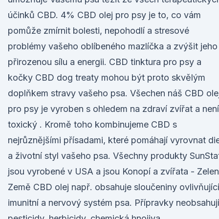
účinků CBD. 4% CBD olej pro psy je to, co vám
pomůže zmírnit bolesti, nepohodlí a stresové
problémy vašeho oblíbeného mazlíčka a zvýšit jeho
přirozenou sílu a energii. CBD tinktura pro psy a
kočky CBD dog treaty mohou být proto skvělým
doplňkem stravy vašeho psa. Všechen náš CBD ole
pro psy je vyroben s ohledem na zdraví zvířat a není
toxický . Kromě toho kombinujeme CBD s
nejrůznějšími přísadami, které pomáhají vyrovnat di
a životní styl vašeho psa. Všechny produkty SunSta
jsou vyrobené v USA a jsou Konopí a zvířata - Zele
Země CBD olej např. obsahuje sloučeniny ovlivňujíc
imunitní a nervový systém psa. Přípravky neobsahuj
pesticidy, herbicidy, chemická hnojiva.