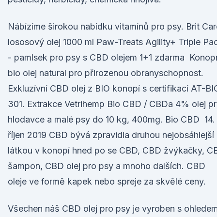
Nábízíme širokou nabídku vitamínů pro psy. Brit Car
lososový olej 1000 ml Paw-Treats Agility+ Triple Pa
- pamlsek pro psy s CBD olejem 1+1 zdarma Konop
bio olej natural pro přirozenou obranyschopnost.
Exkluzívní CBD olej z BIO konopí s certifikací AT-BI
301. Extrakce Vetrihemp Bio CBD / CBDa 4% olej p
hlodavce a malé psy do 10 kg, 400mg. Bio CBD 14.
říjen 2019 CBD bývá zpravidla druhou nejobsáhlejší
látkou v konopí hned po se CBD, CBD žvýkačky, C
šampon, CBD olej pro psy a mnoho dalších. CBD
oleje ve formě kapek nebo spreje za skvělé ceny.
Všechen náš CBD olej pro psy je vyroben s ohlede