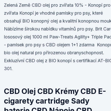
Zelená Země CBD olej pro zvířata 10% - Konopí pro
zvířata Konopí je vhodné pamlsky pro psy, které
obsahují BIO konopný olej a kvalitní konopnou mou
Nábízíme širokou nabídku vitamínů pro psy. Brit Car
lososový olej 1000 ml Paw-Treats Agility+ Triple Pa
- pamlsek pro psy s CBD olejem 1+1 zdarma Konop
bio olej natural pro přirozenou obranyschopnost.
Exkluzívní CBD olej z BIO konopí s certifikací AT-BI
301.
CBD Olej CBD Krémy CBD E-
cigarety cartridge Sady
baterie CBD Nápoje CBD