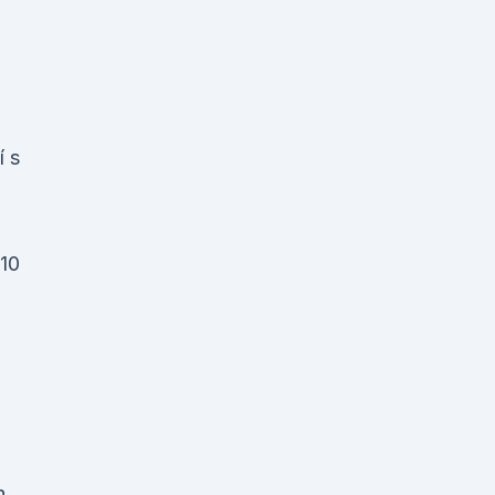
8
í s
 10
h