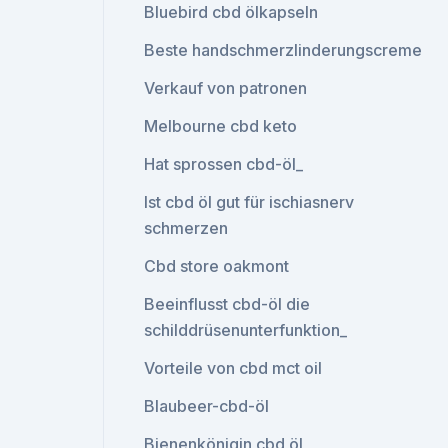
Bluebird cbd ölkapseln
Beste handschmerzlinderungscreme
Verkauf von patronen
Melbourne cbd keto
Hat sprossen cbd-öl_
Ist cbd öl gut für ischiasnerv
schmerzen
Cbd store oakmont
Beeinflusst cbd-öl die
schilddrüsenunterfunktion_
Vorteile von cbd mct oil
Blaubeer-cbd-öl
Bienenkönigin cbd öl