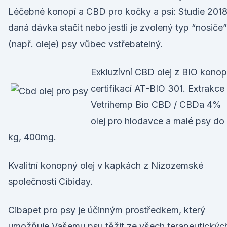
Léčebné konopí a CBD pro kočky a psi: Studie 201
daná dávka stačit nebo jestli je zvolený typ “nosiče”
(např. oleje) psy vůbec vstřebatelný.
Exkluzívní CBD olej z BIO konop
certifikací AT-BIO 301. Extrakce
Vetrihemp Bio CBD / CBDa 4%
olej pro hlodavce a malé psy do
kg, 400mg.
Kvalitní konopný olej v kapkách z Nizozemské
společnosti Cibiday.
Cibapet pro psy je účinným prostředkem, který
umožňuje Vašemu psu těžit ze všech terapeutickýc